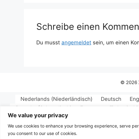
Schreibe einen Kommen
Du musst
angemeldet
sein, um einen K
© 2026 
Nederlands
(
Niederländisch
)
Deutsch
Eng
Svenska
(
Schwedisch
)
Български
(
Bulgarisch
)
We value your privacy
Magyar
(
Ungarisch
)
Latviešu
(
Lettisch
)
L
Română
(
Rumänisch
)
Русск
We use cookies to enhance your browsing experience, serve person
you consent to our use of cookies.