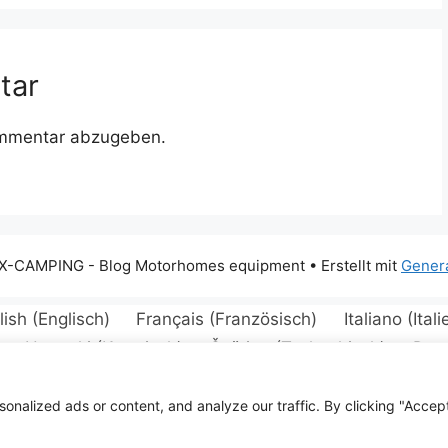
tar
ommentar abzugeben.
X-CAMPING - Blog Motorhomes equipment
• Erstellt mit
Gener
lish
(
Englisch
)
Français
(
Französisch
)
Italiano
(
Ital
Hrvatski
(
Kroatisch
)
Čeština
(
Tschechisch
)
Dan
ietuvių
(
Litauisch
)
Norsk bokmål
(
Norwegisch (Buchs
ий
(
Russisch
)
Slovenčina
(
Slowakisch
)
Türkçe
(
Tür
alized ads or content, and analyze our traffic. By clicking "Accept 