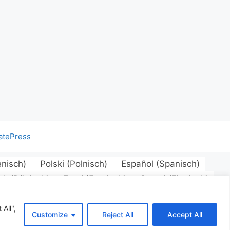
atePress
ienisch
)
Polski
(
Polnisch
)
Español
(
Spanisch
)
sk
(
Dänisch
)
Eesti
(
Estnisch
)
Suomi
(
Finnisch
)
prache)
)
Português
(
Portugiesisch, Portugal
)
kisch
)
Українська
(
Ukrainisch
)
All",
Customize
Reject All
Accept All