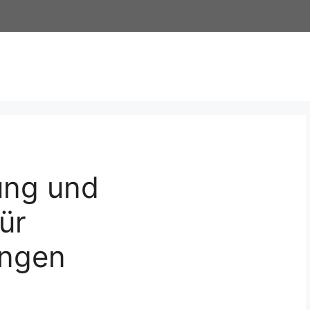
ung und
ür
ungen