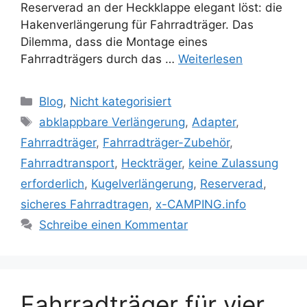
Reserverad an der Heckklappe elegant löst: die
Hakenverlängerung für Fahrradträger. Das
Dilemma, dass die Montage eines
Fahrradträgers durch das …
Weiterlesen
Kategorien
Blog
,
Nicht kategorisiert
Schlagwörter
abklappbare Verlängerung
,
Adapter
,
Fahrradträger
,
Fahrradträger-Zubehör
,
Fahrradtransport
,
Heckträger
,
keine Zulassung
erforderlich
,
Kugelverlängerung
,
Reserverad
,
sicheres Fahrradtragen
,
x-CAMPING.info
Schreibe einen Kommentar
Fahrradträger für vier