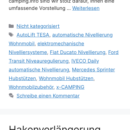
camping.info sind wir stolz darauf, Ihnen eine
umfassende Vorstellung …
Weiterlesen
Kategorien
Nicht kategorisiert
Schlagwörter
AutoLift TESA
,
automatische Nivellierung
Wohnmobil
,
elektromechanische
Nivelliersysteme
,
Fiat Ducato Nivellierung
,
Ford
Transit Niveauregulierung
,
IVECO Daily
automatische Nivellierung
,
Mercedes Sprinter
Hubstützen
,
Wohnmobil Hubstützen
,
Wohnmobilzubehör
,
x-CAMPING
Schreibe einen Kommentar
Hakenverlängerung