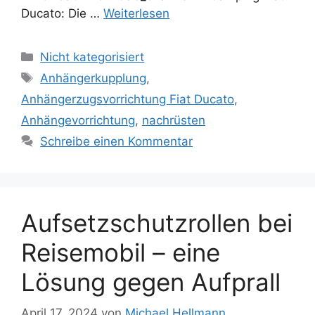
Ducato: Die …
Weiterlesen
Kategorien
Nicht kategorisiert
Schlagwörter
Anhängerkupplung
,
Anhängerzugsvorrichtung Fiat Ducato
,
Anhängevorrichtung
,
nachrüsten
Schreibe einen Kommentar
Aufsetzschutzrollen bei
Reisemobil – eine
Lösung gegen Aufprall
April 17, 2024
von
Michael Hellmann