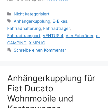
Kategorien
Nicht kategorisiert
Schlagwörter
Anhängerkupplung
,
E-Bikes
,
Fahrradhalterung
,
Fahrradträger
,
Fahrradtransport
,
VENTUS 4
,
Vier Fahrräder
,
x-
CAMPING
,
XIMPLIO
Schreibe einen Kommentar
Anhängerkupplung für
Fiat Ducato
Wohnmobile und