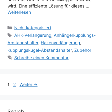
wird. Eine effiziente Lösung für dieses …
Weiterlesen
Kategorien
Nicht kategorisiert
Schlagwörter
AHK-Verlängerung
,
Anhängerkupplungs-
Abstandshalter
,
Hakenverlängerung
,
Kupplungskugel-Abstandshalter
,
Zubehör
Schreibe einen Kommentar
Seite
Seite
1
2
Weiter
→
Search