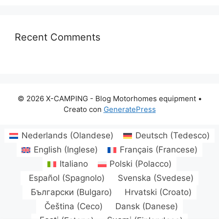
Recent Comments
© 2026 X-CAMPING - Blog Motorhomes equipment
•
Creato con
GeneratePress
Nederlands
(
Olandese
)
Deutsch
(
Tedesco
)
English
(
Inglese
)
Français
(
Francese
)
Italiano
Polski
(
Polacco
)
Español
(
Spagnolo
)
Svenska
(
Svedese
)
Български
(
Bulgaro
)
Hrvatski
(
Croato
)
Čeština
(
Ceco
)
Dansk
(
Danese
)