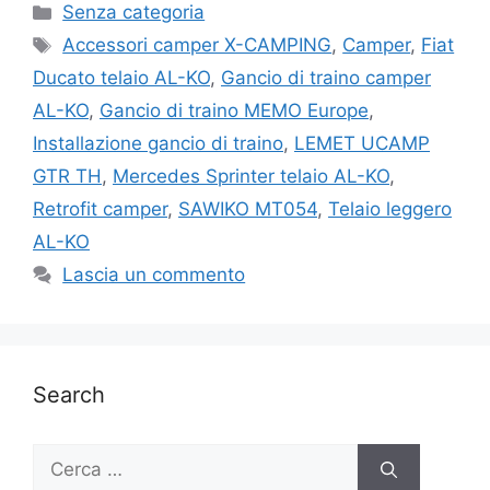
Categorie
Senza categoria
Tag
Accessori camper X-CAMPING
,
Camper
,
Fiat
Ducato telaio AL-KO
,
Gancio di traino camper
AL-KO
,
Gancio di traino MEMO Europe
,
Installazione gancio di traino
,
LEMET UCAMP
GTR TH
,
Mercedes Sprinter telaio AL-KO
,
Retrofit camper
,
SAWIKO MT054
,
Telaio leggero
AL-KO
Lascia un commento
Search
Ricerca
per: