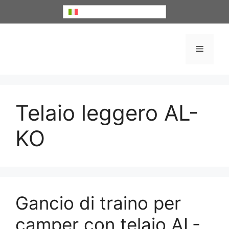
Vai
Italiano
al
contenuto
Menu
Telaio leggero AL-
KO
Gancio di traino per
camper con telaio AL-