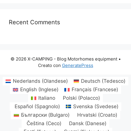
Recent Comments
© 2026 X-CAMPING - Blog Motorhomes equipment
•
Creato con
GeneratePress
Nederlands
(
Olandese
)
Deutsch
(
Tedesco
)
English
(
Inglese
)
Français
(
Francese
)
Italiano
Polski
(
Polacco
)
Español
(
Spagnolo
)
Svenska
(
Svedese
)
Български
(
Bulgaro
)
Hrvatski
(
Croato
)
Čeština
(
Ceco
)
Dansk
(
Danese
)