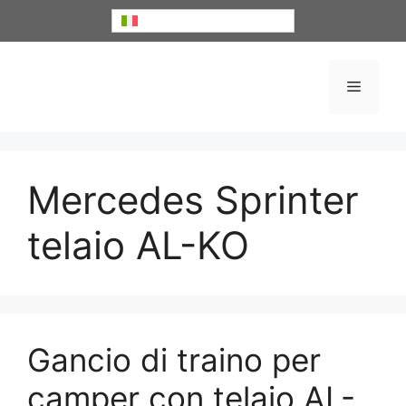
Vai
Italiano
al
contenuto
Menu
Mercedes Sprinter
telaio AL-KO
Gancio di traino per
camper con telaio AL-