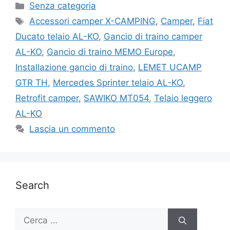
Categorie
Senza categoria
Tag
Accessori camper X-CAMPING
,
Camper
,
Fiat
Ducato telaio AL-KO
,
Gancio di traino camper
AL-KO
,
Gancio di traino MEMO Europe
,
Installazione gancio di traino
,
LEMET UCAMP
GTR TH
,
Mercedes Sprinter telaio AL-KO
,
Retrofit camper
,
SAWIKO MT054
,
Telaio leggero
AL-KO
Lascia un commento
Search
Ricerca
per: