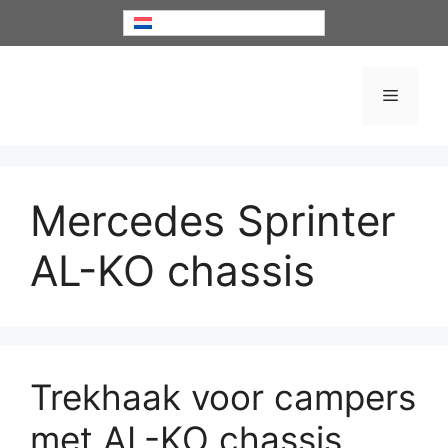
Ga
Nederlands
naar
de
inhoud
Menu
Mercedes Sprinter
AL-KO chassis
Trekhaak voor campers
met AL-KO chassis