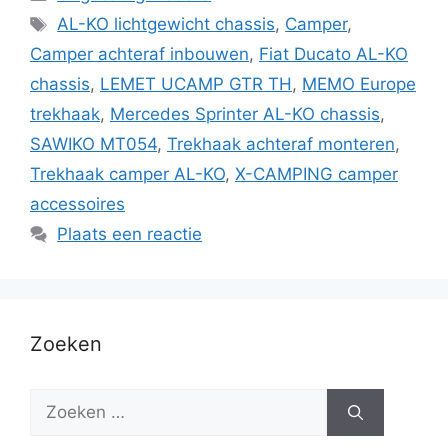
Tags
AL-KO lichtgewicht chassis
,
Camper
,
Camper achteraf inbouwen
,
Fiat Ducato AL-KO
chassis
,
LEMET UCAMP GTR TH
,
MEMO Europe
trekhaak
,
Mercedes Sprinter AL-KO chassis
,
SAWIKO MT054
,
Trekhaak achteraf monteren
,
Trekhaak camper AL-KO
,
X-CAMPING camper
accessoires
Plaats een reactie
Zoeken
Zoek
naar: