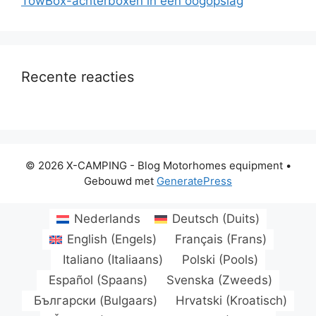
TowBox-achterboxen in één oogopslag
Recente reacties
© 2026 X-CAMPING - Blog Motorhomes equipment
•
Gebouwd met
GeneratePress
Nederlands
Deutsch
(
Duits
)
English
(
Engels
)
Français
(
Frans
)
Italiano
(
Italiaans
)
Polski
(
Pools
)
Español
(
Spaans
)
Svenska
(
Zweeds
)
Български
(
Bulgaars
)
Hrvatski
(
Kroatisch
)