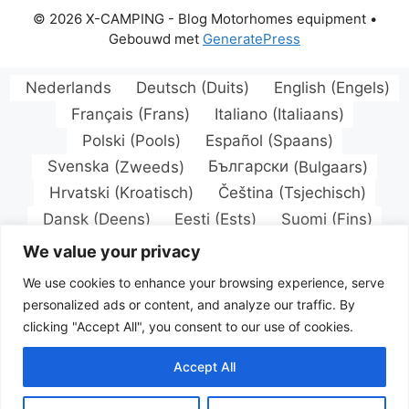
© 2026 X-CAMPING - Blog Motorhomes equipment
•
Gebouwd met
GeneratePress
Nederlands
Deutsch
(
Duits
)
English
(
Engels
)
Français
(
Frans
)
Italiano
(
Italiaans
)
Polski
(
Pools
)
Español
(
Spaans
)
Svenska
(
Zweeds
)
Български
(
Bulgaars
)
Hrvatski
(
Kroatisch
)
Čeština
(
Tsjechisch
)
Dansk
(
Deens
)
Eesti
(
Ests
)
Suomi
(
Fins
)
Magyar
(
Hongaars
)
Latviešu
(
Lets
)
We value your privacy
Lietuvių
(
Litouws
)
We use cookies to enhance your browsing experience, serve
Norsk bokmål
(
Noors Bokmål
)
personalized ads or content, and analyze our traffic. By
Português
(
Portugees, Portugal
)
clicking "Accept All", you consent to our use of cookies.
Română
(
Roemeens
)
Русский
(
Russisch
)
Accept All
Slovenčina
(
Slavisch
)
Türkçe
(
Turks
)
Українська
(
Oekraïens
)