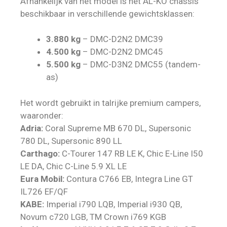
Afhankelijk van het model is het AL-KO chassis
beschikbaar in verschillende gewichtsklassen:
3.880 kg
– DMC-D2N2 DMC39
4.500 kg
– DMC-D2N2 DMC45
5.500 kg
– DMC-D3N2 DMC55 (tandem-
as)
Het wordt gebruikt in talrijke premium campers,
waaronder:
Adria:
Coral Supreme MB 670 DL, Supersonic
780 DL, Supersonic 890 LL
Carthago:
C-Tourer 147 RB LE K, Chic E-Line I50
LE DA, Chic C-Line 5.9 XL LE
Eura Mobil:
Contura C766 EB, Integra Line GT
IL726 EF/QF
KABE:
Imperial i790 LQB, Imperial i930 QB,
Novum c720 LGB, TM Crown i769 KGB