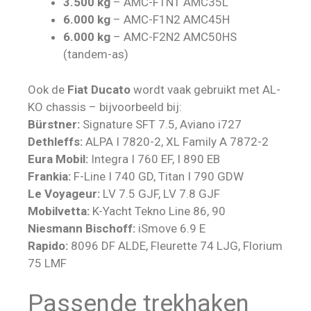
3.500 kg
– AMC-F1N1 AMC35L
6.000 kg
– AMC-F1N2 AMC45H
6.000 kg
– AMC-F2N2 AMC50HS
(tandem-as)
Ook de
Fiat Ducato
wordt vaak gebruikt met AL-
KO chassis – bijvoorbeeld bij:
Bürstner:
Signature SFT 7.5, Aviano i727
Dethleffs:
ALPA I 7820-2, XL Family A 7872-2
Eura Mobil:
Integra I 760 EF, I 890 EB
Frankia:
F-Line I 740 GD, Titan I 790 GDW
Le Voyageur:
LV 7.5 GJF, LV 7.8 GJF
Mobilvetta:
K-Yacht Tekno Line 86, 90
Niesmann Bischoff:
iSmove 6.9 E
Rapido:
8096 DF ALDE, Fleurette 74 LJG, Florium
75 LMF
Passende trekhaken