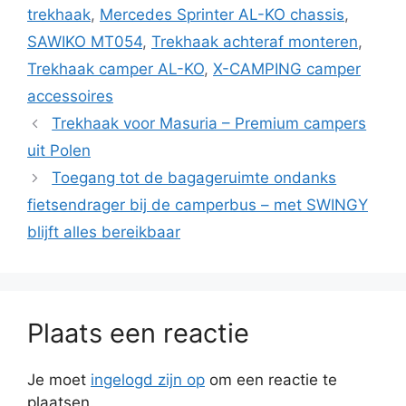
trekhaak
,
Mercedes Sprinter AL-KO chassis
,
SAWIKO MT054
,
Trekhaak achteraf monteren
,
Trekhaak camper AL-KO
,
X-CAMPING camper
accessoires
Trekhaak voor Masuria – Premium campers
uit Polen
Toegang tot de bagageruimte ondanks
fietsendrager bij de camperbus – met SWINGY
blijft alles bereikbaar
Plaats een reactie
Je moet
ingelogd zijn op
om een reactie te
plaatsen.