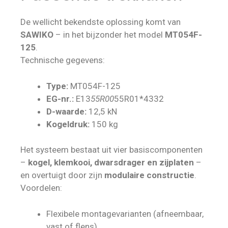
De wellicht bekendste oplossing komt van
SAWIKO
– in het bijzonder het model
MT054F-
125
.
Technische gegevens:
Type:
MT054F-125
EG-nr.:
E13
55R00
55R01*4332
D-waarde:
12,5 kN
Kogeldruk:
150 kg
Het systeem bestaat uit vier basiscomponenten
–
kogel, klemkooi, dwarsdrager en zijplaten
–
en overtuigt door zijn
modulaire constructie
.
Voordelen:
Flexibele montagevarianten (afneembaar,
vast of flens)