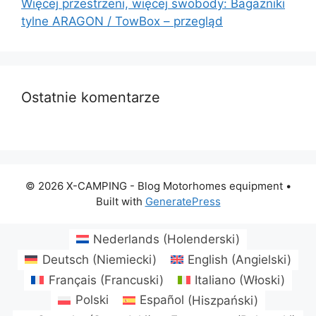
Więcej przestrzeni, więcej swobody: Bagażniki
tylne ARAGON / TowBox – przegląd
Ostatnie komentarze
© 2026 X-CAMPING - Blog Motorhomes equipment
•
Built with
GeneratePress
Nederlands
(
Holenderski
)
Deutsch
(
Niemiecki
)
English
(
Angielski
)
Français
(
Francuski
)
Italiano
(
Włoski
)
Polski
Español
(
Hiszpański
)