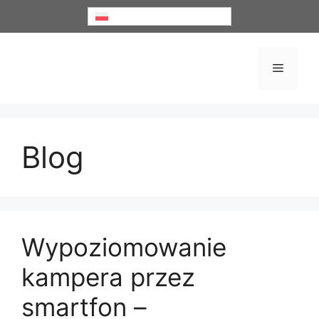
Przejdź
Polski
do
treści
Menu
Blog
Wypoziomowanie
kampera przez
smartfon –