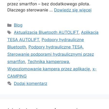
przez smartfon – bez dodatkowego pilota.
Dlaczego sterowanie …
Dowiedz się więcej
Kategorie
Blog
Tagi
Aktualizacja Bluetooth AUTOLIFT
,
Aplikacja
TESA AUTOLIFT
,
Podpory hydrauliczne
Bluetooth
,
Podpory hydrauliczne TESA
,
Sterowanie podporami hydraulicznymi przez
smartfon
,
Technika kamperowa
,
Wypoziomowanie kampera przez aplikację
,
x-
CAMPING
Dodaj komentarz