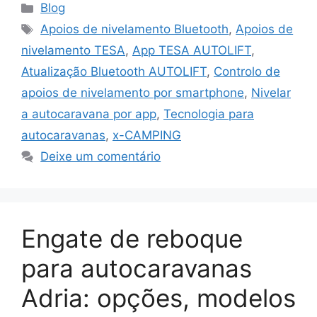
Categorias
Blog
Etiquetas
Apoios de nivelamento Bluetooth
,
Apoios de
nivelamento TESA
,
App TESA AUTOLIFT
,
Atualização Bluetooth AUTOLIFT
,
Controlo de
apoios de nivelamento por smartphone
,
Nivelar
a autocaravana por app
,
Tecnologia para
autocaravanas
,
x-CAMPING
Deixe um comentário
Engate de reboque
para autocaravanas
Adria: opções, modelos