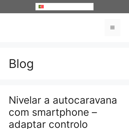
Saltar
Português
para
o
conteúdo
Menu
Blog
Nivelar a autocaravana
com smartphone –
adaptar controlo