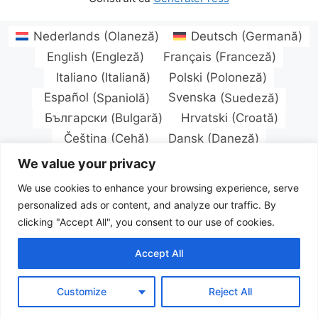
Nederlands
(
Olaneză
)
Deutsch
(
Germană
)
English
(
Engleză
)
Français
(
Franceză
)
Italiano
(
Italiană
)
Polski
(
Poloneză
)
Español
(
Spaniolă
)
Svenska
(
Suedeză
)
Български
(
Bulgară
)
Hrvatski
(
Croată
)
Čeština
(
Cehă
)
Dansk
(
Daneză
)
Eesti
(
Estoniană
)
Suomi
(
Finlandeză
)
We value your privacy
Magyar
(
Ungară
)
Latviešu
(
Letoniană
)
We use cookies to enhance your browsing experience, serve
Lietuvių
(
Lituaniană
)
personalized ads or content, and analyze our traffic. By
Norsk bokmål
(
Bokmål (norvegiană)
)
clicking "Accept All", you consent to our use of cookies.
Português
(
Portugheză (Portugalia)
)
Română
Accept All
Русский
(
Rusă
)
Slovenčina
(
Slavă
)
Türkçe
(
Turcă
)
Українська
(
Ucrainiană
)
Customize
Reject All