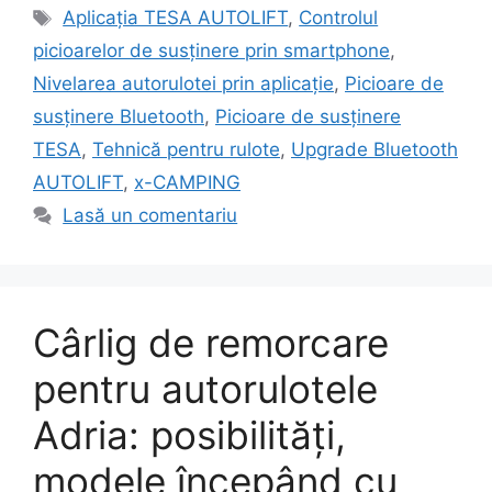
Etichete
Aplicația TESA AUTOLIFT
,
Controlul
picioarelor de susținere prin smartphone
,
Nivelarea autorulotei prin aplicație
,
Picioare de
susținere Bluetooth
,
Picioare de susținere
TESA
,
Tehnică pentru rulote
,
Upgrade Bluetooth
AUTOLIFT
,
x-CAMPING
Lasă un comentariu
Cârlig de remorcare
pentru autorulotele
Adria: posibilități,
modele începând cu