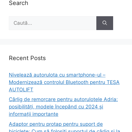
Search
Caută
după:
Recent Posts
Nivelează autorulota cu smartphone-ul –
Modernizează controlul Bluetooth pentru TESA
AUTOLIFT
Cârlig de remorcare pentru autorulotele Adria:
posibilități, modele începând cu 2024 și
informații importante
Adaptor pentru protap pentru suport de
biciclete: Cum să folosiți suportul de cârlig și la