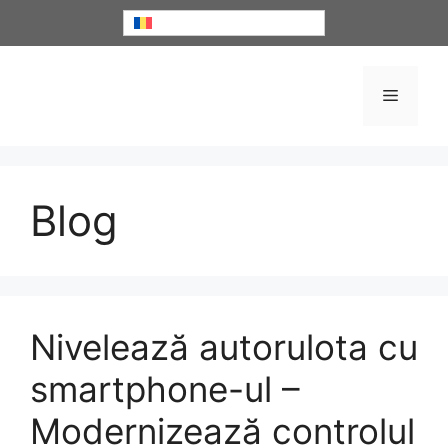
Sari
Română
la
conținut
Meniu
Blog
Nivelează autorulota cu
smartphone-ul –
Modernizează controlul