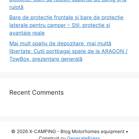
rulotă
Bare de protecție frontale și bare de protecție
laterale pentru camper – Stil, protecție și
avantaje reale
Mai mult spațiu de depozitare, mai multă
libertate: Cutii portbagaj spate de la ARAGON /
TowBox, prezentare generală
Recent Comments
© 2026 X-CAMPING - Blog Motorhomes equipment
•
Construit cu
GeneratePress