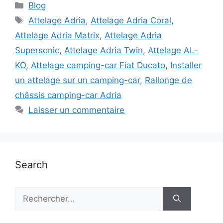
Catégories
Blog
Étiquettes
Attelage Adria
,
Attelage Adria Coral
,
Attelage Adria Matrix
,
Attelage Adria
Supersonic
,
Attelage Adria Twin
,
Attelage AL-
KO
,
Attelage camping-car Fiat Ducato
,
Installer
un attelage sur un camping-car
,
Rallonge de
châssis camping-car Adria
Laisser un commentaire
Search
Rechercher :