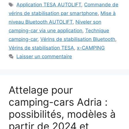
Étiquettes
Application TESA AUTOLIFT
,
Commande de
vérins de stabilisation par smartphone
,
Mise à
niveau Bluetooth AUTOLIFT
,
Niveler son
camping-car via une application
,
Technique
camping-car
,
Vérins de stabilisation Bluetooth
,
Vérins de stabilisation TESA
,
x-CAMPING
Laisser un commentaire
Attelage pour
camping-cars Adria :
possibilités, modèles à
partir de 2024 et