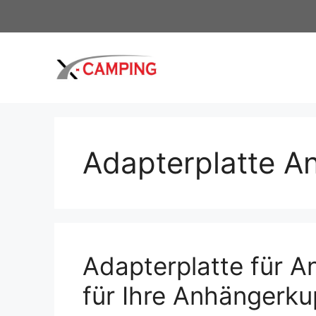
Zum
Inhalt
springen
Adapterplatte 
Adapterplatte für An
für Ihre Anhängerk