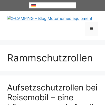
Zum
Deutsch
Inhalt
springen
Menü
Rammschutzrollen
Aufsetzschutzrollen bei
Reisemobil – eine