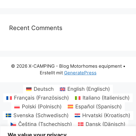
Recent Comments
© 2026 X-CAMPING - Blog Motorhomes equipment
•
Erstellt mit
GeneratePress
Deutsch
English
(
Englisch
)
Français
(
Französisch
)
Italiano
(
Italienisch
)
Polski
(
Polnisch
)
Español
(
Spanisch
)
Svenska
(
Schwedisch
)
Hrvatski
(
Kroatisch
)
Čeština
(
Tschechisch
)
Dansk
(
Dänisch
)
Eesti
(
Estnisch
)
Suomi
(
Finnisch
)
We value your privacy