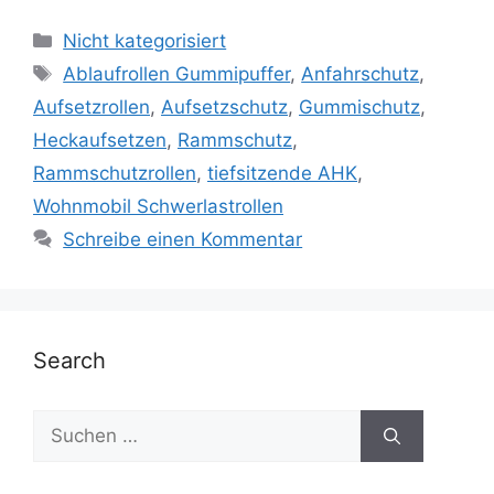
Kategorien
Nicht kategorisiert
Schlagwörter
Ablaufrollen Gummipuffer
,
Anfahrschutz
,
Aufsetzrollen
,
Aufsetzschutz
,
Gummischutz
,
Heckaufsetzen
,
Rammschutz
,
Rammschutzrollen
,
tiefsitzende AHK
,
Wohnmobil Schwerlastrollen
Schreibe einen Kommentar
Search
Suche
nach: