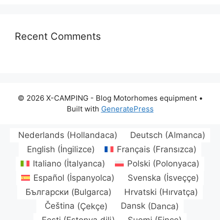
Recent Comments
© 2026 X-CAMPING - Blog Motorhomes equipment
•
Built with
GeneratePress
Nederlands
(
Hollandaca
)
Deutsch
(
Almanca
)
English
(
İngilizce
)
Français
(
Fransızca
)
Italiano
(
İtalyanca
)
Polski
(
Polonyaca
)
Español
(
İspanyolca
)
Svenska
(
İsveççe
)
Български
(
Bulgarca
)
Hrvatski
(
Hırvatça
)
Čeština
(
Çekçe
)
Dansk
(
Danca
)