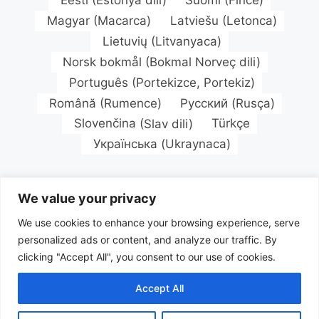
Eesti
(
Estonya dili
)
Suomi
(
Fince
)
Magyar
(
Macarca
)
Latviešu
(
Letonca
)
Lietuvių
(
Litvanyaca
)
Norsk bokmål
(
Bokmal Norveç dili
)
Português
(
Portekizce, Portekiz
)
Română
(
Rumence
)
Русский
(
Rusça
)
Slovenčina
(
Slav dili
)
Türkçe
Українська
(
Ukraynaca
)
We value your privacy
We use cookies to enhance your browsing experience, serve
personalized ads or content, and analyze our traffic. By
clicking "Accept All", you consent to our use of cookies.
Accept All