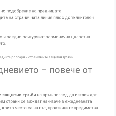
лно подобрение на предницата
ита на страничната линия плюс допълнителен
о и заедно осигуряват хармонична цялостна
то.
едните ролбари и страничните защитни тръби?
невието – повече от
е защитни тръби
на пръв поглед да изглеждат
е им страни се виждат най-вече в ежедневната
, които често са на път, практичните предимства