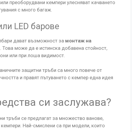
е или преоборудвани кемпери улесняват качването
тувания с много багаж.
или LED барове
лбари дават възможност за
монтаж на
. Това може да е истинска добавена стойност,
йони или при лоша видимост.
раничните защитни тръби са много повече от
чността и правят пътуването с кемпер една идея
редства си заслужава?
ни тръби се предлагат за множество ванове,
 кемпери. Най-смислени са при модели, които