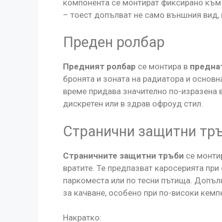
компонента се монтират фиксирано към
– тоест допълват не само външния вид, 
Преден ролбар
Предният ролбар
се монтира в
предна
бронята и зоната на радиатора и основн
време придава значително по-изразена 
дискретен или в здрав офроуд стил.
Странични защитни тр
Страничните защитни тръби
се монтир
вратите. Те предпазват каросерията при
паркоместа или по тесни пътища. Допъл
за качване, особено при по-високи кемп
Накратко: