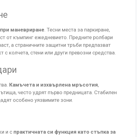
не
 при маневриране
. Тесни места за паркиране,
аст от къмпинг ежедневието. Предните ролбари
част, а страничните защитни тръби предпазват
т с колчета, стени или други превозни средства.
дари
тва.
Камъчета и изхвърлена мръсотия
,
пътища, често удрят първо предницата. Стабилен
адят особено уязвимите зони.
ки и с
практичната си функция като стъпка за