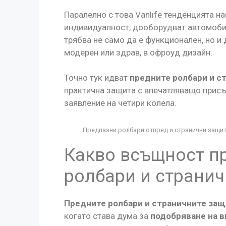
Паралелно с това Vanlife тенденцията на
индивидуалност, дооборудват автомоби
трябва не само да е функционален, но и 
модерен или здрав, в офроуд дизайн.
Точно тук идват
предните ролбари и с
практична защита с впечатляващо присъ
заявление на четири колела.
Предпазни ролбари отпред и странични защитн
Какво всъщност п
ролбари и странич
Предните ролбари и страничните за
когато става дума за
подобряване на в