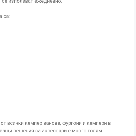
и се използват ежедневно.
 са:
 от всички кемпер ванове, фургони и кемпери в
сващи решения за аксесоари е много голям.