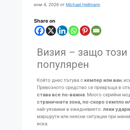
юни 4, 2026
от
Michael Hellmann
Share on
Визия – защо този 
популярен
Който днес пътува с
кемпер или ван
, и
Превозното средство се превръща в спът
става все по-важна
. Много серийни мо
страничната зона, по-скоро семпло ил
най-уязвими в ежедневието:
леки удари
маршрути или неясни ситуации при манев
иска.