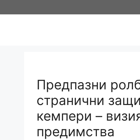
Предпазни ролб
странични защи
кемпери – визи
предимства