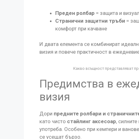
Преден ролбар
= защита и визуа
Странични защитни тръби
= защ
комфорт при качване
И двата елемента се комбинират идеалн
визия и повече практичност в ежедневие
Какво всъщност представляват пр
Предимства в ежед
визия
Дори
предните ролбари и страничнит
като чисто
стайлинг аксесоар
, силнит
употреба. Особено при кемпери и ванове
се усещат бързо.