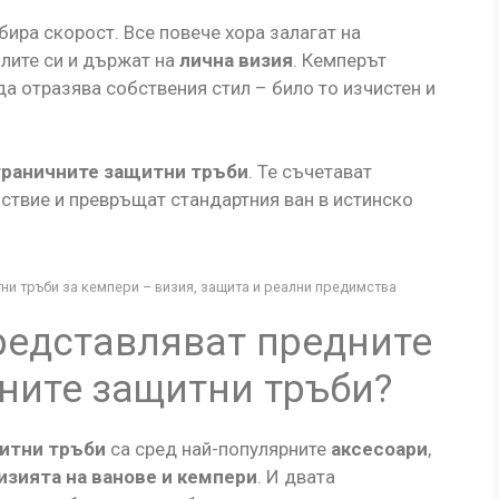
бира скорост. Все повече хора залагат на
лите си и държат на
лична визия
. Кемперът
да отразява собствения стил – било то изчистен и
траничните защитни тръби
. Те съчетават
ствие и превръщат стандартния ван в истинско
и тръби за кемпери – визия, защита и реални предимства
редставляват предните
ните защитни тръби?
щитни тръби
са сред най-популярните
аксесоари
,
изията на ванове и кемпери
. И двата