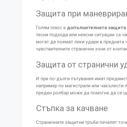
Защита при маневрира
Голям плюс е
допълнителната защита
тесни подходи или неясни ситуации са ч
могат да поемат леки удари в предната 
чувствителните странични зони от контак
Защита от странични у
И при по-дълги пътувания имат предимс
например по магистрали или чакълести 
преден ролбар може да помогне да се щ
Стъпка за качване
Страничните защитни тръби печелят точ