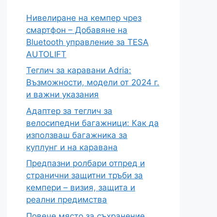
Нивелиране на кемпер чрез
смартфон – Добавяне на
Bluetooth управление за TESA
AUTOLIFT
Теглич за каравани Adria:
Възможности, модели от 2024 г.
и важни указания
Адаптер за теглич за
велосипедни багажници: Как да
използваш багажника за
куплунг и на каравана
Предпазни ролбари отпред и
странични защитни тръби за
кемпери – визия, защита и
реални предимства
Повече място за съхранение,