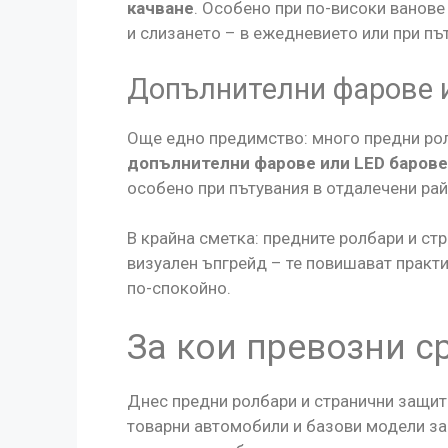
качване
. Особено при по-високи ванов
и слизането – в ежедневието или при пъ
Допълнителни фарове 
Още едно предимство: много предни ро
допълнителни фарове или LED барове
особено при пътувания в отдалечени ра
В крайна сметка: предните ролбари и ст
визуален ъпгрейд – те повишават практи
по-спокойно.
За кои превозни с
Днес предни ролбари и странични защит
товарни автомобили и базови модели за