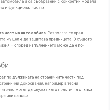
 автомобила и са съобразени с конкретни модели
но и функционалността.
та част на автомобила
. Разполага се пред
ата му цел е да защитава предницата. В същото
визия – според изпълнението може да е по-
ъби
ат по дължината на страничните части под
 странични докосвания, например в тесни
нително могат да служат като практична стъпка
ери или ванове.