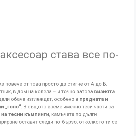
аксесоар става все по-
ска повече от това просто да стигне от А до Б.
ник, в дом на колела – и точно затова
визията
дели обаче изглеждат, особено в
предната и
и „голо“
. В същото време именно тези части са
 на тесни къмпинги
, камъчета по дълги
риране оставят следи по-бързо, отколкото ти се