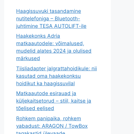
Haagissuvuki tasandamine
nutitelefoniga – Bluetooth-
juhtimine TESA AUTOLIFT-ile
Haakekonks Adria
matkaautodele: võimalused,
mudelid alates 2024 ja olulised
märkused
Tiisliadapter jalgrattahoidikule: nii
kasutad oma haakekonksu
hoidikut ka haagissuvilal
Matkaautode esirauad ja
küljekaitsetorud – stiil, kaitse ja
tõelised eelised
Rohkem panipaika, rohkem
vabadust: ARAGON / TowBox
tagakastid ülevaade