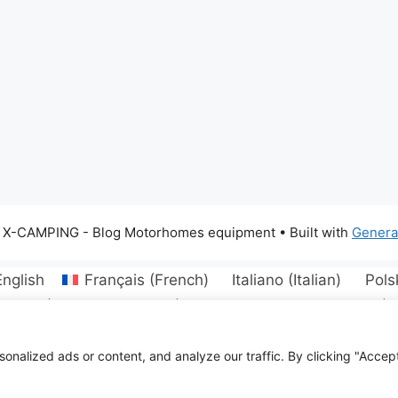
 X-CAMPING - Blog Motorhomes equipment
• Built with
Genera
English
Français
(
French
)
Italiano
(
Italian
)
Pols
eština
(
Czech
)
Dansk
(
Danish
)
Eesti
Suomi
(
F
rwegian Bokmål
)
Português
(
Portuguese, Portugal
)
venčina
(
Slovak
)
Türkçe
(
Turkish
)
Українська
(
Ukra
alized ads or content, and analyze our traffic. By clicking "Accept 