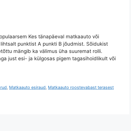
populaarsem Kes tänapäeval matkaauto või
lihtsalt punktist A punkti B jõudmist. Sõidukist
etõttu mängib ka välimus üha suuremat rolli.
ga just esi- ja külgosas pigem tagasihoidlikult või
orud
,
Matkaauto esiraud
,
Matkaauto roostevabast terasest