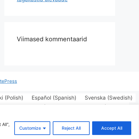
Viimased kommentaarid
tePress
ki
(
Polish
)
Español
(
Spanish
)
Svenska
(
Swedish
)
innish
)
Magyar
(
Hungarian
)
Latviešu
(
Latvian
)
Română
(
Romanian
)
Русский
(
Russian
)
inian
)
All",
Customize
Reject All
Accept All