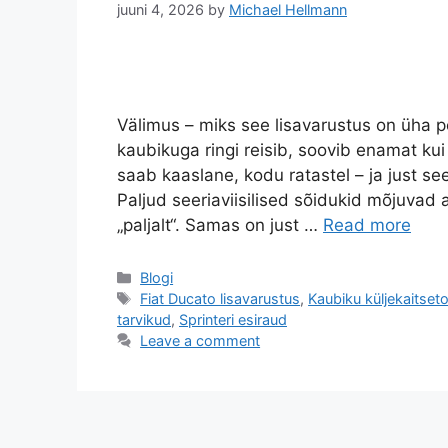
juuni 4, 2026
by
Michael Hellmann
Välimus – miks see lisavarustus on üha 
kaubikuga ringi reisib, soovib enamat kui 
saab kaaslane, kodu ratastel – ja just se
Paljud seeriaviisilised sõidukid mõjuvad a
„paljalt“. Samas on just …
Read more
Categories
Blogi
Tags
Fiat Ducato lisavarustus
,
Kaubiku küljekaitset
tarvikud
,
Sprinteri esiraud
Leave a comment