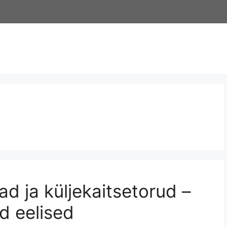
d ja küljekaitsetorud –
sed eelised