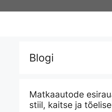
Skip
to
content
Blogi
Matkaautode esiraua
stiil, kaitse ja tõeli