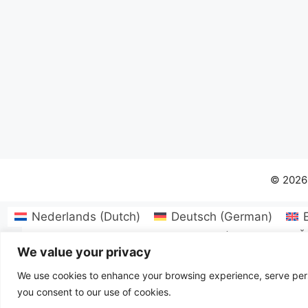
© 2026
Nederlands
(
Dutch
)
Deutsch
(
German
)
Български
(
Bulgarian
)
Hrvatski
(
Croatian
)
Č
We value your privacy
Lietuvių
(
Lithuanian
)
Norsk bokmål
(
No
Slo
We use cookies to enhance your browsing experience, serve person
you consent to our use of cookies.