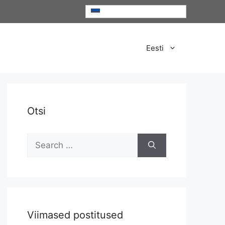
Eesti
Eesti
Otsi
Search
for:
Viimased postitused