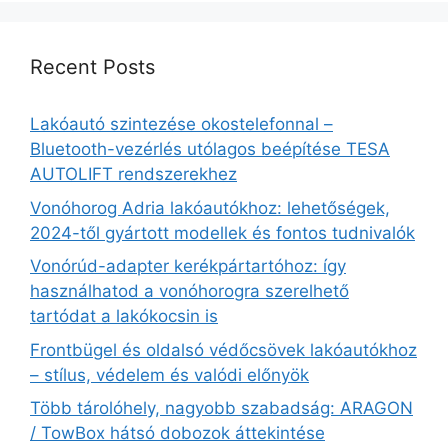
Recent Posts
Lakóautó szintezése okostelefonnal –
Bluetooth-vezérlés utólagos beépítése TESA
AUTOLIFT rendszerekhez
Vonóhorog Adria lakóautókhoz: lehetőségek,
2024-től gyártott modellek és fontos tudnivalók
Vonórúd-adapter kerékpártartóhoz: így
használhatod a vonóhorogra szerelhető
tartódat a lakókocsin is
Frontbügel és oldalsó védőcsövek lakóautókhoz
– stílus, védelem és valódi előnyök
Több tárolóhely, nagyobb szabadság: ARAGON
/ TowBox hátsó dobozok áttekintése