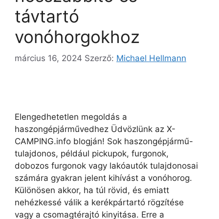
távtartó
vonóhorgokhoz
március 16, 2024
Szerző:
Michael Hellmann
Elengedhetetlen megoldás a
haszongépjárművedhez Üdvözlünk az X-
CAMPING.info blogján! Sok haszongépjármű-
tulajdonos, például pickupok, furgonok,
dobozos furgonok vagy lakóautók tulajdonosai
számára gyakran jelent kihívást a vonóhorog.
Különösen akkor, ha túl rövid, és emiatt
nehézkessé válik a kerékpártartó rögzítése
vagy a csomagtérajtó kinyitása. Erre a