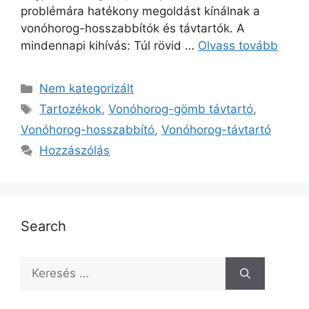
problémára hatékony megoldást kínálnak a
vonóhorog-hosszabbítók és távtartók. A
mindennapi kihívás: Túl rövid …
Olvass tovább
Kategória
Nem kategorizált
Címkék
Tartozékok
,
Vonóhorog-gömb távtartó
,
Vonóhorog-hosszabbító
,
Vonóhorog-távtartó
Hozzászólás
Search
Keresés: