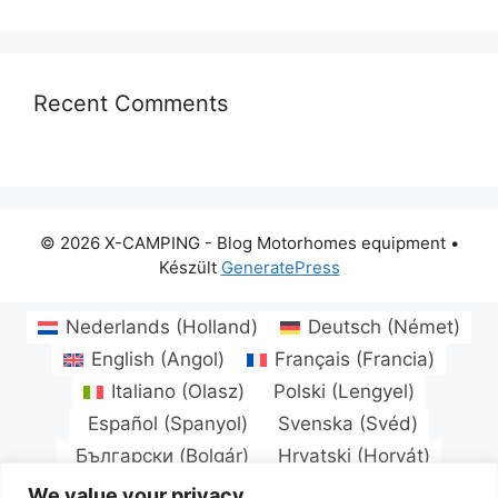
Recent Comments
© 2026 X-CAMPING - Blog Motorhomes equipment
•
Készült
GeneratePress
Nederlands
(
Holland
)
Deutsch
(
Német
)
English
(
Angol
)
Français
(
Francia
)
Italiano
(
Olasz
)
Polski
(
Lengyel
)
Español
(
Spanyol
)
Svenska
(
Svéd
)
Български
(
Bolgár
)
Hrvatski
(
Horvát
)
Čeština
(
Cseh
)
Dansk
(
Dán
)
Eesti
(
észt
)
We value your privacy