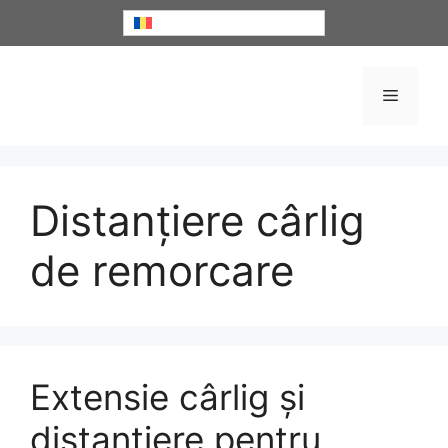
Sari
Română
la
conținut
Meniu
Distanțiere cârlig
de remorcare
Extensie cârlig și
distanțiere pentru