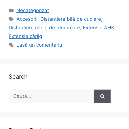
Categorii
Necategorizat
Etichete
Accesorii
,
Distanțiere bilă de cuplare
,
Distanțiere cârlig de remorcare
,
Extensie AHK
,
Extensie cârlig
Lasă un comentariu
Search
Caută
după: