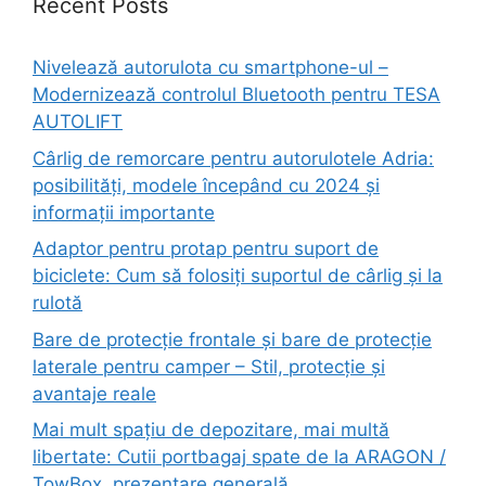
Recent Posts
Nivelează autorulota cu smartphone-ul –
Modernizează controlul Bluetooth pentru TESA
AUTOLIFT
Cârlig de remorcare pentru autorulotele Adria:
posibilități, modele începând cu 2024 și
informații importante
Adaptor pentru protap pentru suport de
biciclete: Cum să folosiți suportul de cârlig și la
rulotă
Bare de protecție frontale și bare de protecție
laterale pentru camper – Stil, protecție și
avantaje reale
Mai mult spațiu de depozitare, mai multă
libertate: Cutii portbagaj spate de la ARAGON /
TowBox, prezentare generală