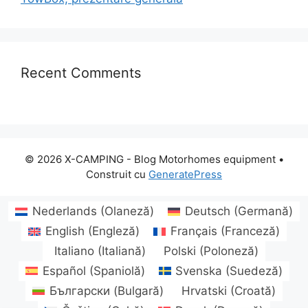
Recent Comments
© 2026 X-CAMPING - Blog Motorhomes equipment
•
Construit cu
GeneratePress
Nederlands
(
Olaneză
)
Deutsch
(
Germană
)
English
(
Engleză
)
Français
(
Franceză
)
Italiano
(
Italiană
)
Polski
(
Poloneză
)
Español
(
Spaniolă
)
Svenska
(
Suedeză
)
Български
(
Bulgară
)
Hrvatski
(
Croată
)