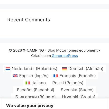
Recent Comments
© 2026 X-CAMPING - Blog Motorhomes equipment
•
Criado com
GeneratePress
Nederlands
(
Holandês
)
Deutsch
(
Alemão
)
English
(
Inglês
)
Français
(
Francês
)
Italiano
Polski
(
Polonês
)
Español
(
Espanhol
)
Svenska
(
Sueco
)
Български
(
Búlgaro
)
Hrvatski
(
Croata
)
Čeština
(
Tcheco
)
Dansk
(
Dinamarquês
)
We value your privacy