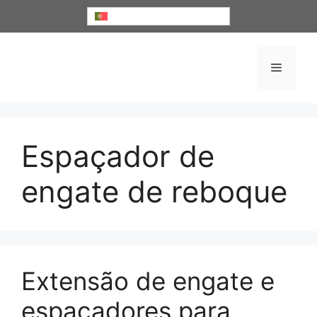
Saltar
Português
para
o
conteúdo
Menu
Espaçador de
engate de reboque
Extensão de engate e
espaçadores para