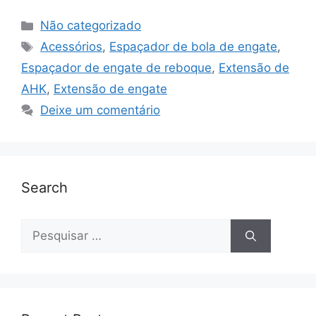
Categorias
Não categorizado
Etiquetas
Acessórios
,
Espaçador de bola de engate
,
Espaçador de engate de reboque
,
Extensão de
AHK
,
Extensão de engate
Deixe um comentário
Search
Pesquisar
por: