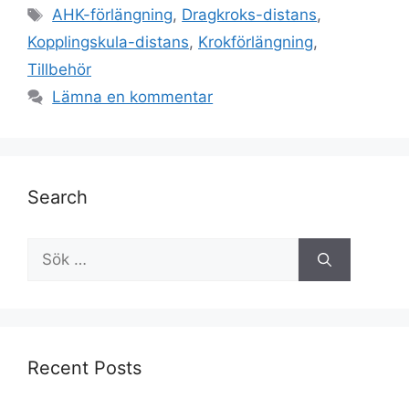
Etiketter
AHK-förlängning
,
Dragkroks-distans
,
Kopplingskula-distans
,
Krokförlängning
,
Tillbehör
Lämna en kommentar
Search
Sök
efter:
Recent Posts