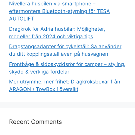
Nivellera husbilen via smartphone –
eftermontera Bluetooth-styrning för TESA
AUTOLIFT
Dragkrok för Adria husbilar: Möjligheter,
modeller från 2024 och viktiga tips
Dragstångsadapter för cykelställ: Så använder
du ditt kopplingsställ även på husvagnen
Frontbåge & sidoskyddsrör för camper – styling,
skydd & verkliga fördelar
Mer utrymme, mer frihet: Dragkroksboxar från
ARAGON / TowBox i översikt
Recent Comments