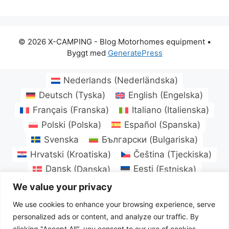
© 2026 X-CAMPING - Blog Motorhomes equipment
•
Byggt med
GeneratePress
Nederlands
(
Nederländska
)
Deutsch
(
Tyska
)
English
(
Engelska
)
Français
(
Franska
)
Italiano
(
Italienska
)
Polski
(
Polska
)
Español
(
Spanska
)
Svenska
Български
(
Bulgariska
)
Hrvatski
(
Kroatiska
)
Čeština
(
Tjeckiska
)
Dansk
(
Danska
)
Eesti
(
Estniska
)
Suomi
(
Finska
)
Magyar
(
Ungerska
)
We value your privacy
Latviešu
(
Lettiska
)
Lietuvių
(
Litauiska
)
We use cookies to enhance your browsing experience, serve
Norsk bokmål
(
Norskt Bokmål
)
personalized ads or content, and analyze our traffic. By
Português
(
Portugisiska, Portugal
)
clicking "Accept All", you consent to our use of cookies.