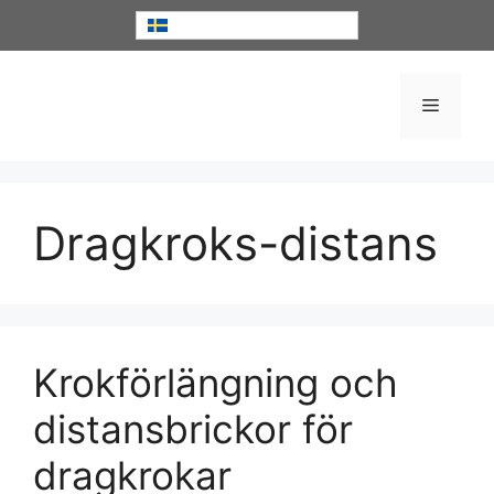
Hoppa
Svenska
till
innehåll
Meny
Dragkroks-distans
Krokförlängning och
distansbrickor för
dragkrokar