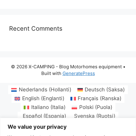
Recent Comments
© 2026 X-CAMPING - Blog Motorhomes equipment
•
Built with
GeneratePress
Nederlands
(
Hollanti
)
Deutsch
(
Saksa
)
English
(
Englanti
)
Français
(
Ranska
)
Italiano
(
Italia
)
Polski
(
Puola
)
Español
(
Espanja
)
Svenska
(
Ruotsi
)
Български
(
Bulgaria
)
Hrvatski
(
Kroatia
)
We value your privacy
Čeština
(
Tsekki
)
Dansk
(
Tanska
)
Eesti