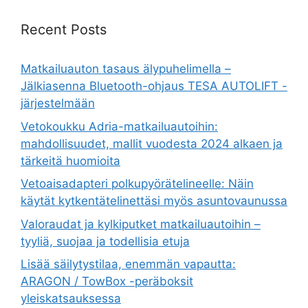
Recent Posts
Matkailuauton tasaus älypuhelimella –
Jälkiasenna Bluetooth-ohjaus TESA AUTOLIFT -
järjestelmään
Vetokoukku Adria-matkailuautoihin:
mahdollisuudet, mallit vuodesta 2024 alkaen ja
tärkeitä huomioita
Vetoaisadapteri polkupyörätelineelle: Näin
käytät kytkentätelinettäsi myös asuntovaunussa
Valoraudat ja kylkiputket matkailuautoihin –
tyyliä, suojaa ja todellisia etuja
Lisää säilytystilaa, enemmän vapautta:
ARAGON / TowBox -peräboksit
yleiskatsauksessa