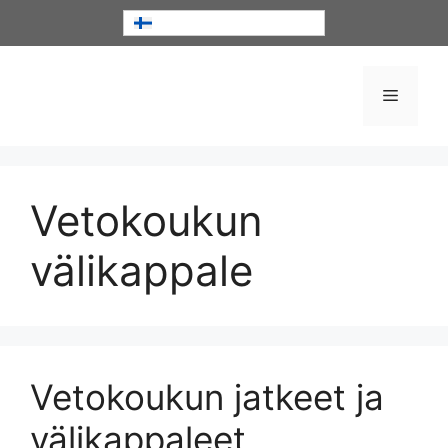
Siirry
Suomi
sisältöön
Valikko
Vetokoukun
välikappale
Vetokoukun jatkeet ja
välikappaleet