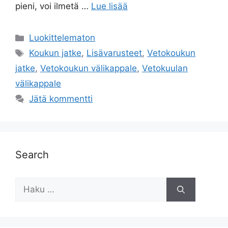
pieni, voi ilmetä …
Lue lisää
Kategoriat
Luokittelematon
Avainsanat
Koukun jatke
,
Lisävarusteet
,
Vetokoukun
jatke
,
Vetokoukun välikappale
,
Vetokuulan
välikappale
Jätä kommentti
Search
Haku: