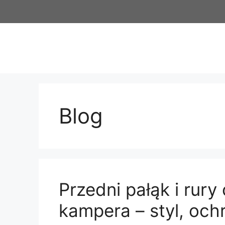
Przejdź
do
treści
Blog
Przedni pałąk i rur
kampera – styl, ochr