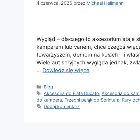
4 czerwca, 2026
przez
Michael Hellmann
Wygląd – dlaczego to akcesorium staje si
kamperem lub vanem, chce czegoś więcej 
towarzyszem, domem na kołach – i właśn
Wiele aut seryjnych wygląda jednak, zwł
…
Dowiedz się więcej
Kategorie
Blog
Tagi
Akcesoria do Fiata Ducato
,
Akcesoria do kamp
do kampera
,
Przedni pałąk do Sprintera
,
Rury oc
Dodaj komentarz