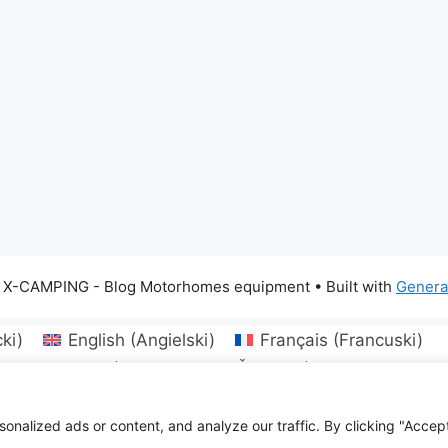
 X-CAMPING - Blog Motorhomes equipment
• Built with
Genera
ki
)
English
(
Angielski
)
Français
(
Francuski
)
ki
)
Hrvatski
(
Chorwacki
)
Čeština
(
Czeski
)
Dansk
ų
(
Litewski
)
Norsk bokmål
(
Norweski bokmål
)
Port
ki
)
Slovenčina
(
Słowacki
)
Türkçe
(
Turecki
)
Укра
alized ads or content, and analyze our traffic. By clicking "Accept 