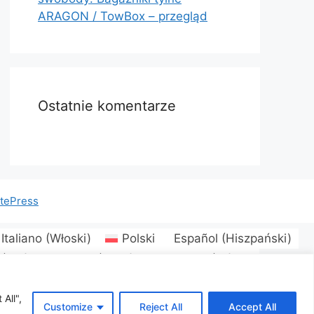
ARAGON / TowBox – przegląd
Ostatnie komentarze
tePress
Italiano
(
Włoski
)
Polski
Español
(
Hiszpański
)
(
Duński
)
Eesti
(
Estoński
)
Suomi
(
Fiński
)
uguês
(
Portugalski, Portugalia
)
Română
(
Rumuński
)
їнська
(
Ukraiński
)
All",
Customize
Reject All
Accept All