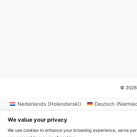
© 2026
Nederlands
(
Holenderski
)
Deutsch
(
Niemiec
Svenska
(
Szwedzki
)
Български
(
Bułgars
We value your privacy
Magyar
(
Węgierski
)
Latviešu
(
łotewski
)
Lietuvi
Русский
(
Rosyjs
We use cookies to enhance your browsing experience, serve person