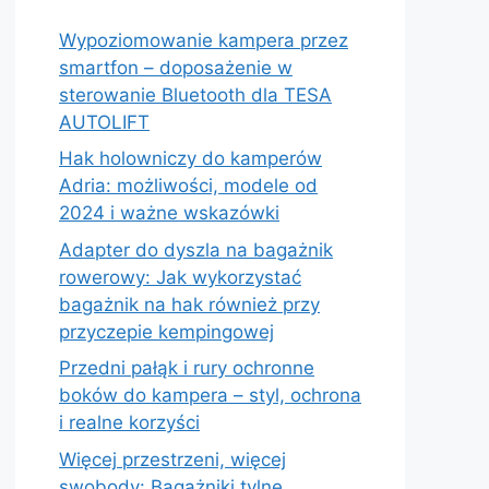
Wypoziomowanie kampera przez
smartfon – doposażenie w
sterowanie Bluetooth dla TESA
AUTOLIFT
Hak holowniczy do kamperów
Adria: możliwości, modele od
2024 i ważne wskazówki
Adapter do dyszla na bagażnik
rowerowy: Jak wykorzystać
bagażnik na hak również przy
przyczepie kempingowej
Przedni pałąk i rury ochronne
boków do kampera – styl, ochrona
i realne korzyści
Więcej przestrzeni, więcej
swobody: Bagażniki tylne