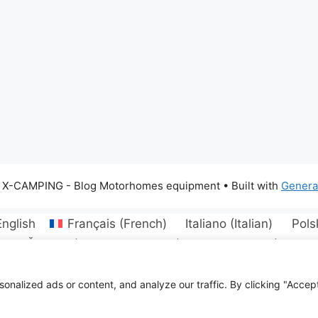
 X-CAMPING - Blog Motorhomes equipment
• Built with
Genera
English
Français
(
French
)
Italiano
(
Italian
)
Pols
n
)
Čeština
(
Czech
)
Dansk
(
Danish
)
Eesti
(
Estoni
l
(
Norwegian Bokmål
)
Português
(
Portuguese, Portu
venčina
(
Slovak
)
Türkçe
(
Turkish
)
Українська
(
Ukra
alized ads or content, and analyze our traffic. By clicking "Accept 