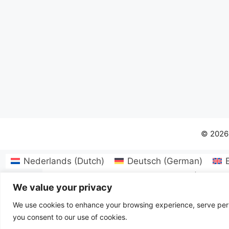
© 2026
Nederlands
(
Dutch
)
Deutsch
(
German
)
Български
(
Bulgarian
)
Hrvatski
(
Croatia
We value your privacy
Latviešu
(
Latvian
)
Lietuvių
Norsk bokmå
Slo
We use cookies to enhance your browsing experience, serve person
you consent to our use of cookies.