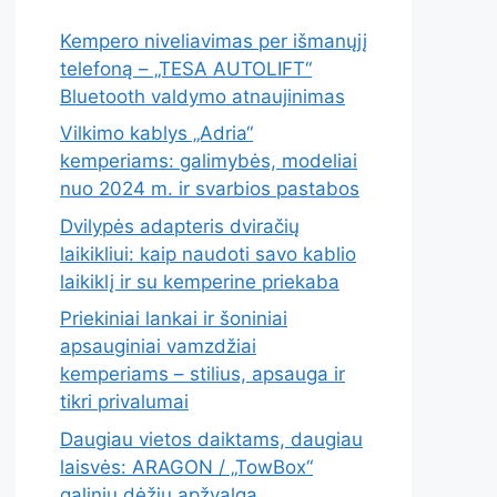
Kempero niveliavimas per išmanųjį
telefoną – „TESA AUTOLIFT“
Bluetooth valdymo atnaujinimas
Vilkimo kablys „Adria“
kemperiams: galimybės, modeliai
nuo 2024 m. ir svarbios pastabos
Dvilypės adapteris dviračių
laikikliui: kaip naudoti savo kablio
laikiklį ir su kemperine priekaba
Priekiniai lankai ir šoniniai
apsauginiai vamzdžiai
kemperiams – stilius, apsauga ir
tikri privalumai
Daugiau vietos daiktams, daugiau
laisvės: ARAGON / „TowBox“
galinių dėžių apžvalga