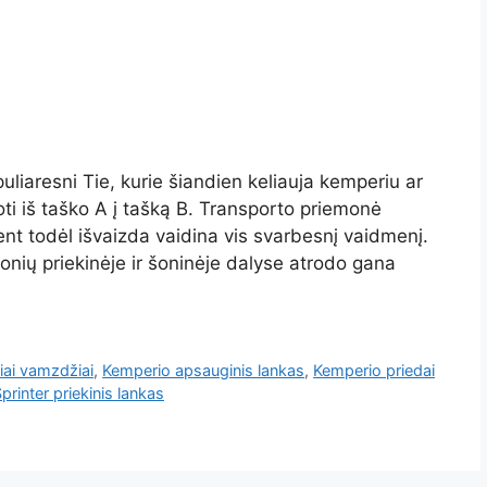
uliaresni Tie, kurie šiandien keliauja kemperiu ar
oti iš taško A į tašką B. Transporto priemonė
nt todėl išvaizda vaidina vis svarbesnį vaidmenį.
monių priekinėje ir šoninėje dalyse atrodo gana
iai vamzdžiai
,
Kemperio apsauginis lankas
,
Kemperio priedai
printer priekinis lankas