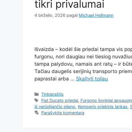
tikri privalumai
4 birželio, 2026
pagal
Michael Hellmann
Išvaizda – kodėl šie priedai tampa vis pop
furgonu, nori daugiau nei tiesiog nuvažiu
tampa palydovu, namais ant ratų – ir būte
Tačiau daugelis serijinių transporto prie
paprastai arba …
Skaityti toliau
Kategorijos
Tinklaraštis
Žymos
Fiat Ducato priedai
,
Furgono šoniniai apsaugin
iš nerūdijančio plieno
,
Kemperio priekinis lankas
,
S
Parašykite komentarą