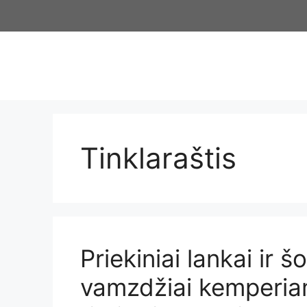
Pereiti
prie
turinio
Tinklaraštis
Priekiniai lankai ir š
vamzdžiai kemperiams