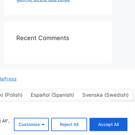
Recent Comments
tePress
ki
(
Polish
)
Español
(
Spanish
)
Svenska
(
Swedish
)
an
)
Suomi
(
Finnish
)
Magyar
(
Hungarian
)
gal
)
Română
(
Romanian
)
Русский
(
Russian
)
inian
)
All",
Customize
Reject All
Accept All