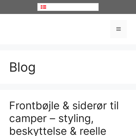
Hop
Dansk
til
indhold
Menu
Blog
Frontbøjle & siderør til
camper – styling,
beskyttelse & reelle