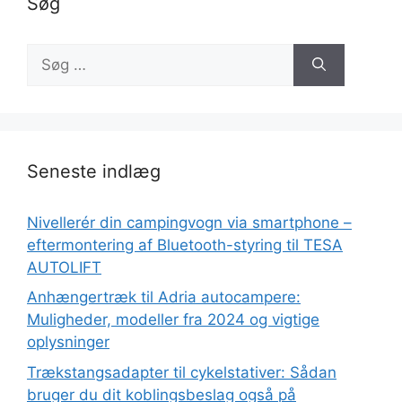
Søg
Søg
efter:
Seneste indlæg
Nivellerér din campingvogn via smartphone –
eftermontering af Bluetooth-styring til TESA
AUTOLIFT
Anhængertræk til Adria autocampere:
Muligheder, modeller fra 2024 og vigtige
oplysninger
Trækstangsadapter til cykelstativer: Sådan
bruger du dit koblingsbeslag også på