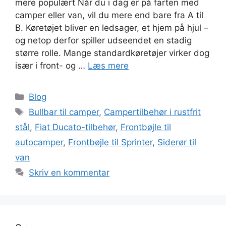
mere populært Når du i dag er på farten med
camper eller van, vil du mere end bare fra A til
B. Køretøjet bliver en ledsager, et hjem på hjul –
og netop derfor spiller udseendet en stadig
større rolle. Mange standardkøretøjer virker dog
især i front- og …
Læs mere
Kategorier
Blog
Tags
Bullbar til camper
,
Campertilbehør i rustfrit
stål
,
Fiat Ducato-tilbehør
,
Frontbøjle til
autocamper
,
Frontbøjle til Sprinter
,
Siderør til
van
Skriv en kommentar