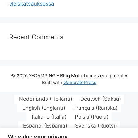
yleiskatsauksessa
Recent Comments
© 2026 X-CAMPING - Blog Motorhomes equipment
•
Built with
GeneratePress
Nederlands
(
Hollanti
)
Deutsch
(
Saksa
)
English
(
Englanti
)
Français
(
Ranska
)
Italiano
(
Italia
)
Polski
(
Puola
)
Español
(
Espanja
)
Svenska
(
Ruotsi
)
Български
(
Bulgaria
)
Hrvatski
(
Kroatia
)
We value your privacy