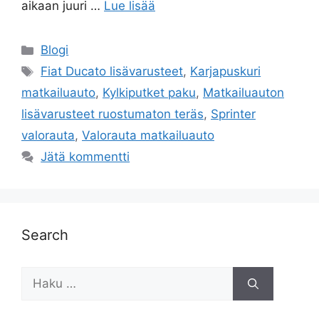
aikaan juuri …
Lue lisää
Kategoriat
Blogi
Avainsanat
Fiat Ducato lisävarusteet
,
Karjapuskuri
matkailuauto
,
Kylkiputket paku
,
Matkailuauton
lisävarusteet ruostumaton teräs
,
Sprinter
valorauta
,
Valorauta matkailuauto
Jätä kommentti
Search
Haku: