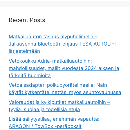
Recent Posts
Matkailuauton tasaus älypuhelimella –
Jälkiasenna Bluetooth-ohjaus TESA AUTOLIFT -
järjestelmään
Vetokoukku Adria-matkailuautoihin:
mahdollisuudet, mallit vuodesta 2024 alkaen ja
tärkeitä huomioita
Vetoaisadapteri polkupyörätelineelle: Näin
käytät kytkentätelinettäsi myös asuntovaunussa
Valoraudat ja kylkiputket matkailuautoihin –
tyyliä, suojaa ja todellisia etuja
Lisää säilytystilaa, enemmän vapautta:
ARAGON / TowBox -peräboksit