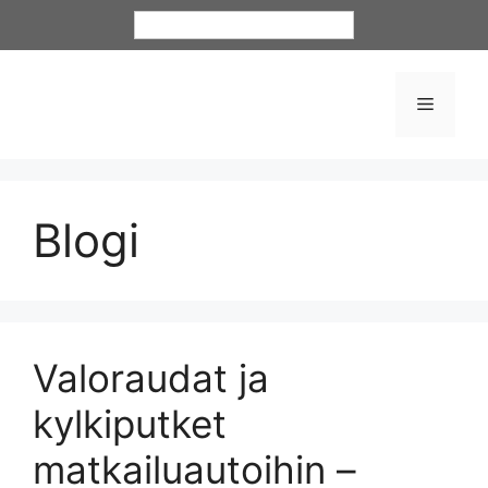
Siirry
Suomi
sisältöön
Valikko
Blogi
Valoraudat ja
kylkiputket
matkailuautoihin –