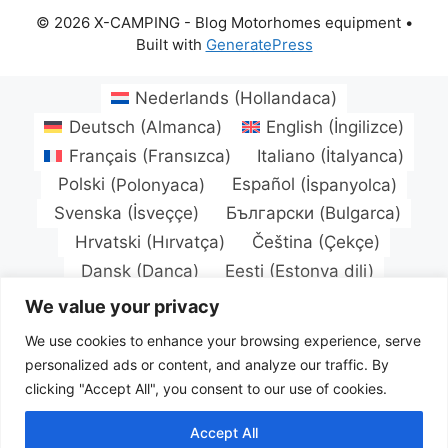
© 2026 X-CAMPING - Blog Motorhomes equipment
•
Built with
GeneratePress
Nederlands
(
Hollandaca
)
Deutsch
(
Almanca
)
English
(
İngilizce
)
Français
(
Fransızca
)
Italiano
(
İtalyanca
)
Polski
(
Polonyaca
)
Español
(
İspanyolca
)
Svenska
(
İsveççe
)
Български
(
Bulgarca
)
Hrvatski
(
Hırvatça
)
Čeština
(
Çekçe
)
Dansk
(
Danca
)
Eesti
(
Estonya dili
)
Suomi
(
Fince
)
Magyar
(
Macarca
)
We value your privacy
Latviešu
(
Letonca
)
Lietuvių
(
Litvanyaca
)
We use cookies to enhance your browsing experience, serve
Norsk bokmål
(
Bokmal Norveç dili
)
personalized ads or content, and analyze our traffic. By
Português
(
Portekizce, Portekiz
)
clicking "Accept All", you consent to our use of cookies.
Română
(
Rumence
)
Русский
(
Rusça
)
Accept All
Slovenčina
(
Slav dili
)
Türkçe