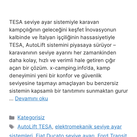
TESA seviye ayar sistemiyle karavan
kampçılığının geleceğini keşfet İnovasyonun
kalbinde ve İtalyan işçiliğinin hassasiyetiyle
TESA, AutoLift sistemini piyasaya sürüyor –
karavanının seviye ayarını her zamankinden
daha kolay, hızlı ve verimli hale getiren çığır
açan bir çözüm. x-camping.info‘da, kamp
deneyimini yeni bir konfor ve güvenlik
seviyesine taşımayı amaçlayan bu benzersiz
sistemin kapsamlı bir tanıtımını sunmaktan gurur
…
Devamını oku
Kategoriler
Kategorisiz
Etiketler
AutoLift TESA
,
elektromekanik seviye ayar
sistemleri
,
Fiat Ducato seviye ayarı
,
Ford Transit