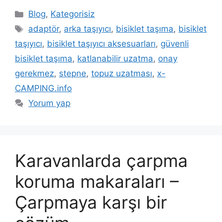
Kategoriler
Blog
,
Kategorisiz
Etiketler
adaptör
,
arka taşıyıcı
,
bisiklet taşıma
,
bisiklet
taşıyıcı
,
bisiklet taşıyıcı aksesuarları
,
güvenli
bisiklet taşıma
,
katlanabilir uzatma
,
onay
gerekmez
,
stepne
,
topuz uzatması
,
x-
CAMPING.info
Yorum yap
Karavanlarda çarpma
koruma makaraları –
Çarpmaya karşı bir