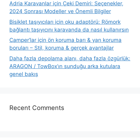
Adria Karavanlar için Çeki Demiri: Seçenekler,
2024 Sonrası Modeller ve Önemli Bilgiler
Bisiklet taşıyıcıları için oku adaptörü: Römork
bağlantı taşıyıcını karavanda da nasıl kullanırsın
Camper’lar için ön koruma barı & yan koruma
boruları – Stil, koruma & gerçek avantajlar
Daha fazla depolama alanı, daha fazla özgürlük:
ARAGON / TowBox’ın sunduğu arka kutulara
genel bakış
Recent Comments