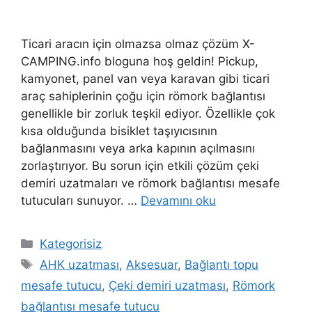
Ticari aracın için olmazsa olmaz çözüm X-
CAMPING.info bloguna hoş geldin! Pickup,
kamyonet, panel van veya karavan gibi ticari
araç sahiplerinin çoğu için römork bağlantısı
genellikle bir zorluk teşkil ediyor. Özellikle çok
kısa olduğunda bisiklet taşıyıcısının
bağlanmasını veya arka kapının açılmasını
zorlaştırıyor. Bu sorun için etkili çözüm çeki
demiri uzatmaları ve römork bağlantısı mesafe
tutucuları sunuyor. …
Devamını oku
Kategoriler
Kategorisiz
Etiketler
AHK uzatması
,
Aksesuar
,
Bağlantı topu
mesafe tutucu
,
Çeki demiri uzatması
,
Römork
bağlantısı mesafe tutucu