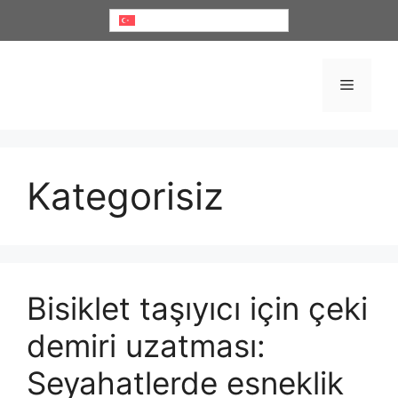
İçeriğe
Türkçe
atla
Menü
Kategorisiz
Bisiklet taşıyıcı için çeki
demiri uzatması:
Seyahatlerde esneklik