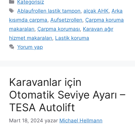
Kategoriler
Kategorisiz
Etiketler
Ablaufrollen lastik tampon
,
alçak AHK
,
Arka
kısımda çarpma
,
Aufsetzrollen
,
Çarpma koruma
makaraları
,
Çarpma koruması
,
Karavan ağır
hizmet makaraları
,
Lastik koruma
Yorum yap
Karavanlar için
Otomatik Seviye Ayarı –
TESA Autolift
Mart 18, 2024
yazar
Michael Hellmann