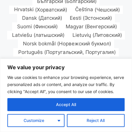
Български
(
Болгарский
)
Hrvatski
(
Хорватский
)
Čeština
(
Чешский
)
Dansk
(
Датский
)
Eesti
(
Эстонский
)
Suomi
(
Финский
)
Magyar
(
Венгерский
)
Latviešu
(
латышский
)
Lietuvių
(
Литовский
)
Norsk bokmål
(
Норвежский букмол
)
Português
(
Португальский, Португалия
)
Română
(
Румынский
)
Русский
We value your privacy
Slovenčina
(
Славянский
)
Türkçe
(
Турецкий
)
Українська
(
Украинский
)
We use cookies to enhance your browsing experience, serve
personalized ads or content, and analyze our traffic. By
clicking "Accept All", you consent to our use of cookies.
Accept All
Customize
Reject All