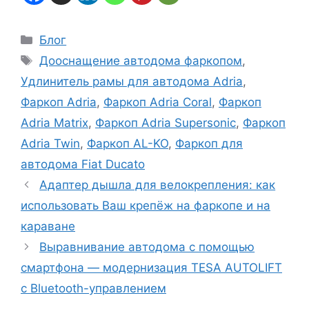
Блог
Дооснащение автодома фаркопом
,
Удлинитель рамы для автодома Adria
,
Фаркоп Adria
,
Фаркоп Adria Coral
,
Фаркоп
Adria Matrix
,
Фаркоп Adria Supersonic
,
Фаркоп
Adria Twin
,
Фаркоп AL-KO
,
Фаркоп для
автодома Fiat Ducato
Адаптер дышла для велокрепления: как
использовать Ваш крепёж на фаркопе и на
караване
Выравнивание автодома с помощью
смартфона — модернизация TESA AUTOLIFT
с Bluetooth-управлением